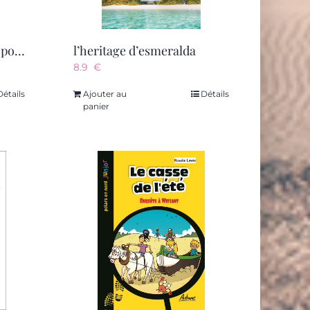
quand le roi meurt – un polar scandinave haletant au coeur de la finlande et de sa mythologie
l’heritage d’esmeralda
8.9
€
Détails
Ajouter au
Détails
panier