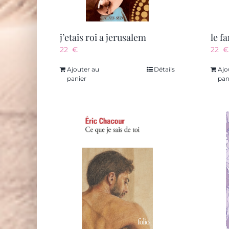
j’etais roi a jerusalem
le f
22
€
22
€
Ajouter au
Détails
Ajo
panier
pan