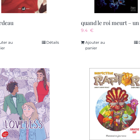
ardeau
9.4
€
uter au
Détails
Ajouter au
ier
panier