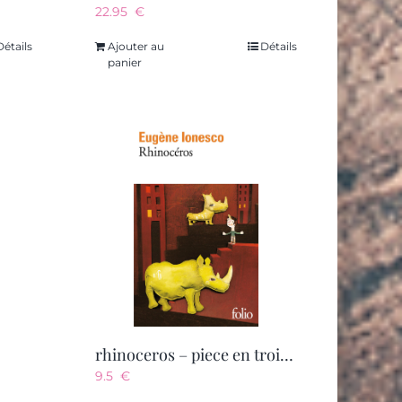
22.95
€
Détails
Ajouter au
Détails
panier
rhinoceros – piece en trois actes et quatre tableaux
9.5
€