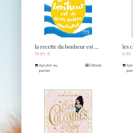
la recette du bonheur est de n’en suivre aucune
19.95
€
6.9
Ajouter au
Détails
Ajo
panier
pan