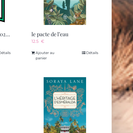
les narson de teunac – t02 – les narson de teunac 1789-1792 – les exiles de teunac
le pacte de l’eau
12.5
€
Détails
Ajouter au
Détails
panier