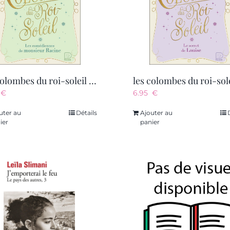
les colombes du roi-soleil – vol01 – les comediennes de monsieur racine
5
€
6.95
€
uter au
Détails
Ajouter au
ier
panier