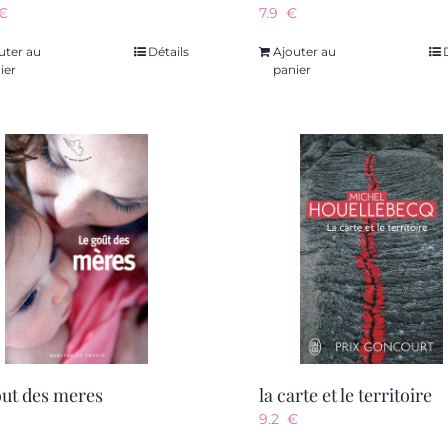
€
7.9
€
uter au
Détails
Ajouter au
ier
panier
out des meres
la carte et le territoire
9.2
€