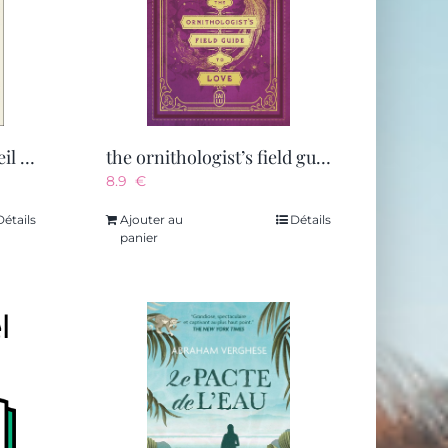
les colombes du roi-soleil – vol02 – le secret de louise
the ornithologist’s field guide to love
8.9
€
Détails
Ajouter au
Détails
panier