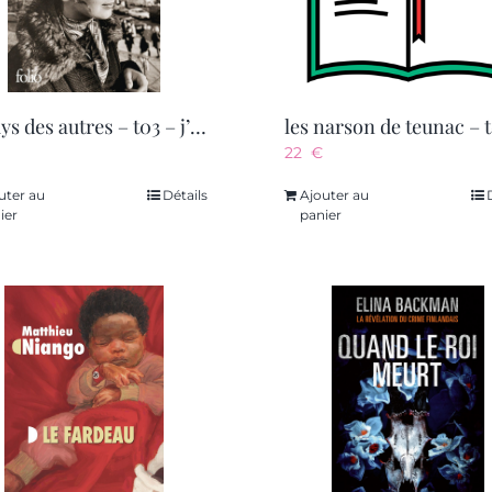
le pays des autres – t03 – j’emporterai le feu
22
€
uter au
Détails
Ajouter au
ier
panier