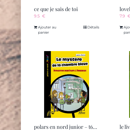
ce que je sais de toi
love
9.5
€
7.9
Ajouter au
Détails
Ajo
panier
pan
polars en nord junior – t62 – le mystere de la chambre bleue – disparition inquietante a dunkerque