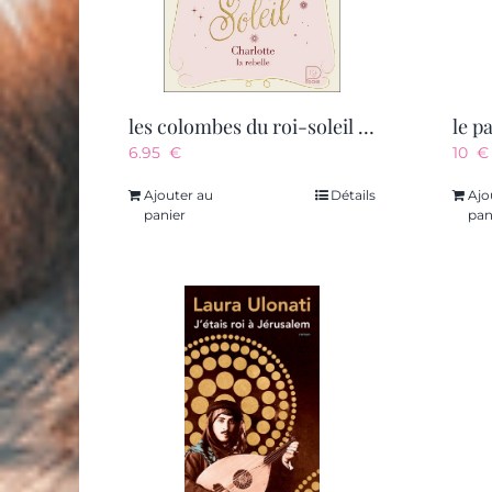
les colombes du roi-soleil – vol03 – charlotte, la rebelle
6.95
€
10
€
Ajouter au
Détails
Ajo
panier
pan