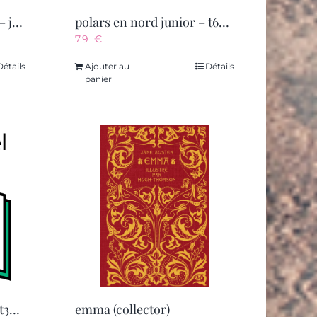
inspecteur raptor – t03 – jurassic rap
polars en nord junior – t66 – le casse de l’ete – enquete a wissant
7.9
€
Détails
Ajouter au
Détails
panier
polars en nord junior – t36 – le voleur du carnaval – enquete a dunkerque
emma (collector)