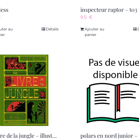
less
€
9.5
€
uter au
Détails
Ajouter au
ier
panier
le livre de la jungle – illustre et anime par minalima