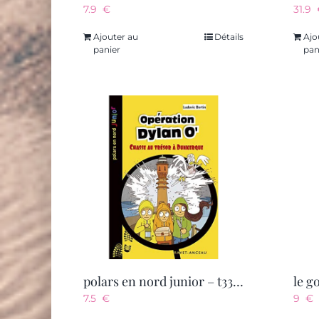
7.9
€
31.9
Ajouter au
Détails
Ajo
panier
pan
polars en nord junior – t33 – operation dylan’o – chasse au tresor a dunkerque
le g
7.5
€
9
€