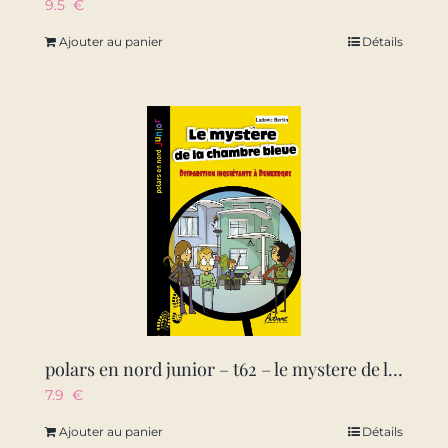
9.5
€
Ajouter au panier
Détails
polars en nord junior – t62 – le mystere de la chambre bleue – disparition inquietante a dunkerque
7.9
€
Ajouter au panier
Détails