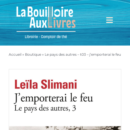
Passer
au
contenu
Toggl
Navig
Accueil
Accueil
»
Boutique
»
Le pays des autres – t03 – j’emporterai le feu
Mieux nous connaître
Boutique
Mon compte
Mon panier