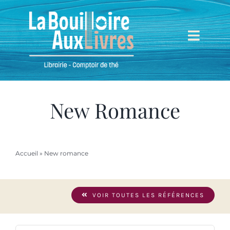
Passer
au
contenu
Toggl
Navig
Accueil
Mieux nous connaître
New Romance
Boutique
Accueil
»
New romance
Mon compte
VOIR TOUTES LES RÉFÉRENCES
Mon panier