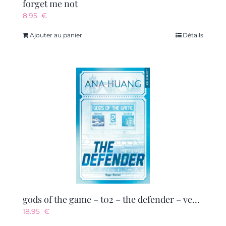
forget me not
8.95
€
Ajouter au panier
Détails
gods of the game – t02 – the defender – version francaise – gods of the game tome 2
18.95
€