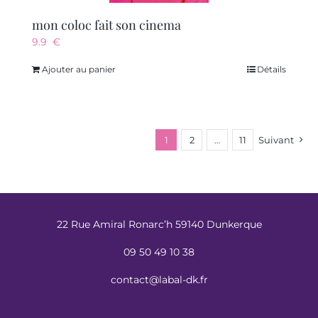
mon coloc fait son cinema
9.9
€
Ajouter au panier
Détails
1
2
…
11
Suivant
22 Rue Amiral Ronarc’h 59140 Dunkerque
09 50 49 10 38
contact@labal-dk.fr