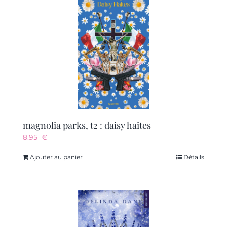
magnolia parks, t2 : daisy haites
8.95
€
Ajouter au panier
Détails