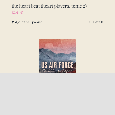
the heart beat (heart players, tome 2)
10.4
€
Ajouter au panier
Détails
us air force – apres us army
8.9
€