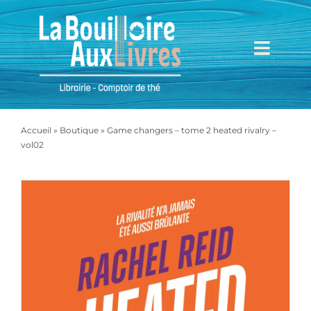
Passer
au
contenu
Toggl
Navig
Accueil
Accueil
»
Boutique
»
Game changers – tome 2 heated rivalry –
Mieux nous connaître
vol02
Boutique
Mon compte
Mon panier