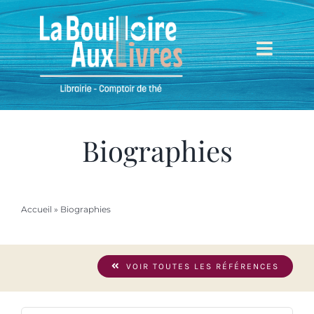
Passer
au
contenu
Toggl
Navig
Accueil
Mieux nous connaître
Biographies
Boutique
Accueil
»
Biographies
Mon compte
VOIR TOUTES LES RÉFÉRENCES
Mon panier