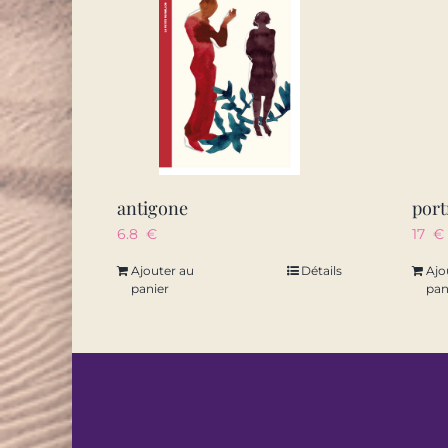
antigone
6.8
€
17
€
Ajouter au
Détails
Ajo
panier
pan