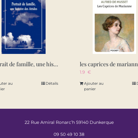
portrait de famille, une histoire des atrides
les caprices de marian
1.9
€
uter au
Détails
Ajouter au
ier
panier
22 Rue Amiral Ronarc’h 59140 Dunkerque
09 50 49 10 38