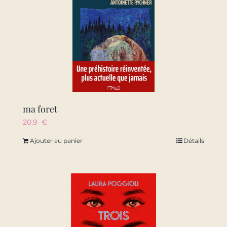
ma foret
20.9
€
Ajouter au panier
Détails