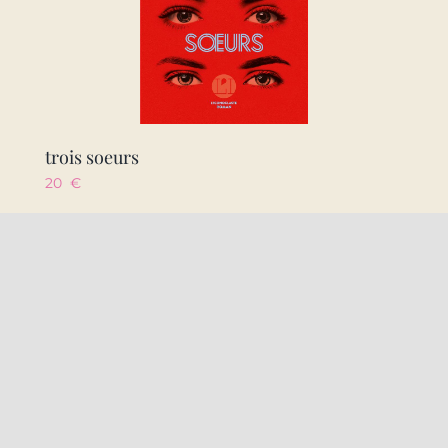
trois soeurs
20
€
Ajouter au panier
Détails