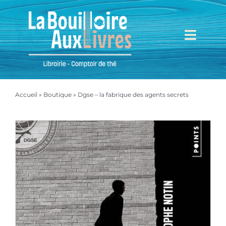
Passer
au
contenu
Toggl
Navig
Accueil
Accueil
»
Boutique
»
Dgse – la fabrique des agents secrets
Mieux nous connaître
Boutique
Mon compte
Mon panier