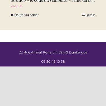
bushido – le code du samourai – l’ame du japon
24.9
€
Ajouter au panier
Détails
22 Rue Amiral Ronarc’h 59140 Dunkerque
09 50 49 10 38
contact@labal-dk.fr
Nos conditions générales de vente