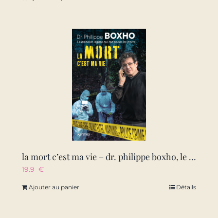
la mort c’est ma vie – dr. philippe boxho, le medecin legiste qui fait parler les morts.
19.9
€
Ajouter au panier
Détails