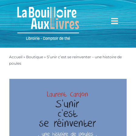
Passer
au
contenu
Toggl
Navig
Accueil
Accueil
»
Boutique
»
S’unir c’est se reinventer – une histoire de
Mieux nous connaître
poules
Boutique
Mon compte
Mon panier