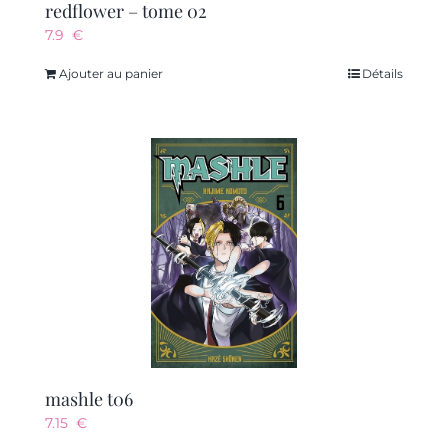
redflower – tome 02
7.9
€
Ajouter au panier
Détails
mashle t06
7.15
€