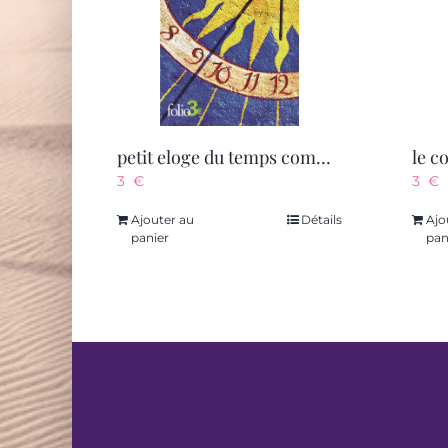
petit eloge du temps comme il va
3
€
3
€
Ajouter au
Détails
Ajo
panier
pan