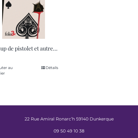
le coup de pistolet et autres recits de feu ivan petrovitch bielkine
uter au
Détails
ier
22 Rue Amiral Ronarc’h 59140 Dunkerque
09 50 49 10 38