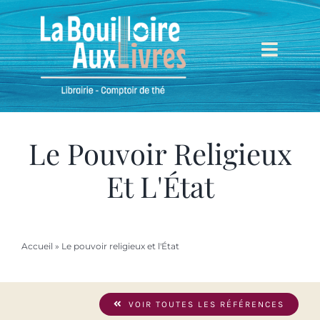
Passer
au
contenu
Toggl
Navig
Accueil
Mieux nous connaître
Le Pouvoir Religieux
Et L'État
Boutique
Mon compte
Accueil
»
Le pouvoir religieux et l'État
Mon panier
VOIR TOUTES LES RÉFÉRENCES