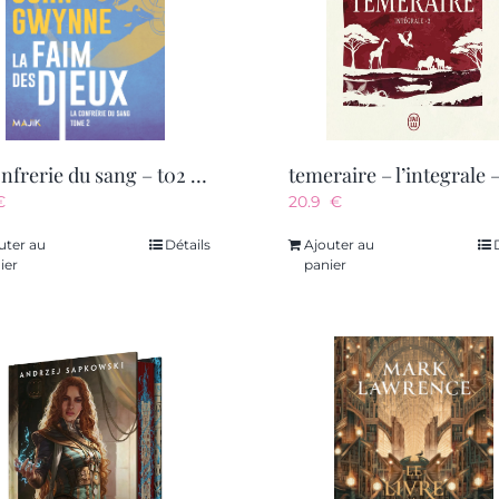
la confrerie du sang – t02 – la faim des dieux – la confrerie du sang tome 2
€
20.9
€
uter au
Détails
Ajouter au
ier
panier