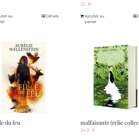
25
€
uter au
Détails
Ajouter au
ier
panier
lle du feu
malfaisante (relie collec
24.9
€