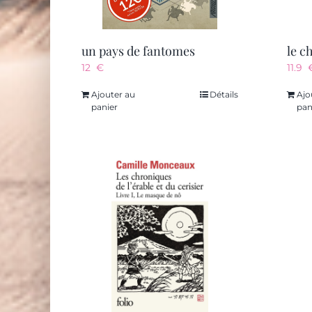
un pays de fantomes
12
€
11.9
Ajouter au
Détails
Ajo
panier
pan