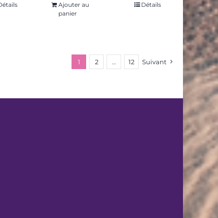
Détails
Ajouter au
Détails
panier
1
2
…
12
Suivant