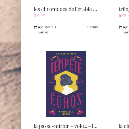
les chroniques de l’erable et du cerisier – vol01 – le masque de no
9.9
€
10.7
Ajouter au
Détails
Ajo
panier
pan
la passe-miroir – vol04 – la tempete des echos – edition anniversaire