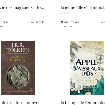
trilogie des magiciens – t02 – le roi magicien – trilogie des magiciens 2
€
20
€
uter au
Détails
Ajouter au
ier
panier
la chute d’arthur – nouvelle edition