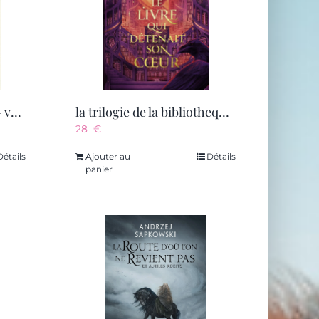
temeraire – l’integrale – vol02
la trilogie de la bibliotheque, t3 : le livre qui detenait son coeur
28
€
Détails
Ajouter au
Détails
panier