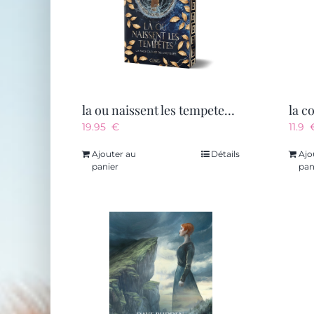
la ou naissent les tempetes – la face cachee de l’odyssee
19.95
€
11.9
Ajouter au
Détails
Ajo
panier
pan