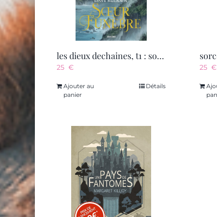
les dieux dechaines, t1 : soeur funebre
25
€
25
€
Ajouter au
Détails
Ajo
panier
pan