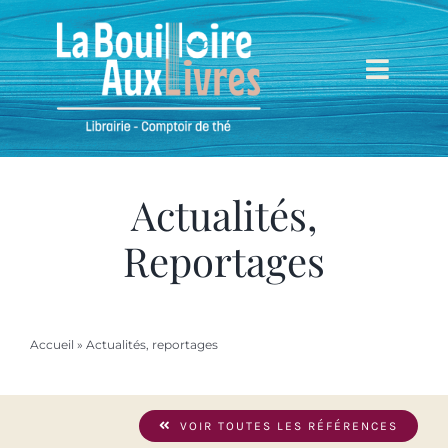
Passer
au
contenu
Toggl
Navig
Accueil
Mieux nous connaître
Actualités,
Reportages
Boutique
Mon compte
Accueil
»
Actualités, reportages
Mon panier
VOIR TOUTES LES RÉFÉRENCES