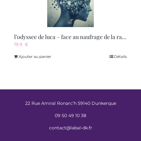
l’odyssee de luca – face au naufrage de la raison
19.9
€
Ajouter au panier
Détails
22 Rue Amiral Ronarc’h 59140 Dunkerque
09 50 49 10 38
contact@labal-dk.fr