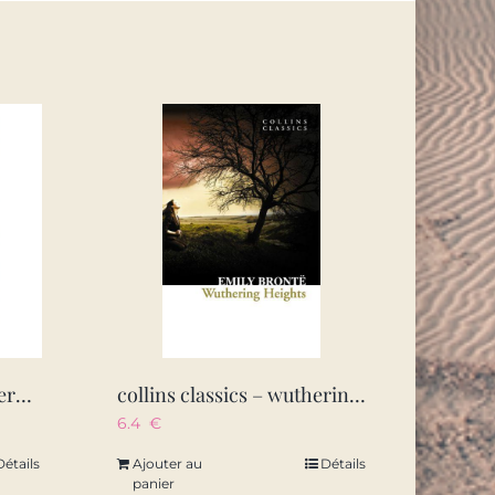
fantastic beasts and where to find them
collins classics – wuthering heights
6.4
€
Détails
Ajouter au
Détails
panier