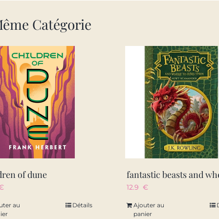
Même Catégorie
dren of dune
€
12.9
€
uter au
Détails
Ajouter au
ier
panier