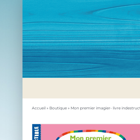
Passer
au
contenu
Accueil
»
Boutique
»
Mon premier imagier- livre indestruct