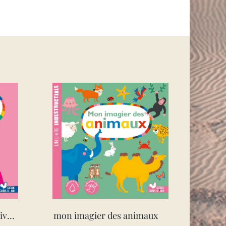
mon premier imagier- livre indestructible
mon imagier des animaux