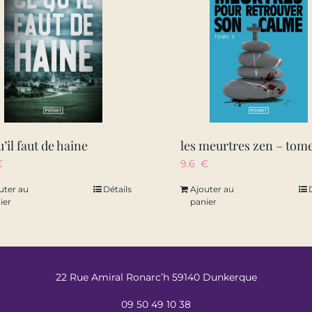
u’il faut de haine
€
9.6
€
uter au
Détails
Ajouter au
ier
panier
22 Rue Amiral Ronarc’h 59140 Dunkerque
09 50 49 10 38