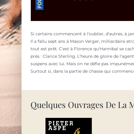
Si certains commencent à l'oublier, d'autres, à ja
Il a fallu sept ans à Mason Verger, milliardaire a
tout est prêt. C'est à Florence qu'Hannibal se cac
près : Clarice Sterling. L'heure de gloire de l'agen
suspens avec lui. Mais on ne défie pas impunémen
Surtout si, dans la partie de chasse qui commence,
Quelques Ouvrages De La 