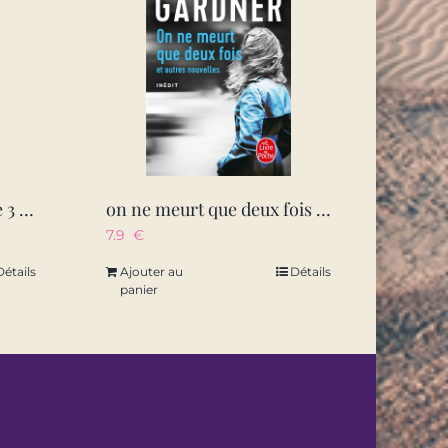
les meurtres zen – tome 3 des meurtres pour retrouver son calme – vol03
on ne meurt que deux fois – et autres nouvelles
7.9
€
Détails
Ajouter au
Détails
panier