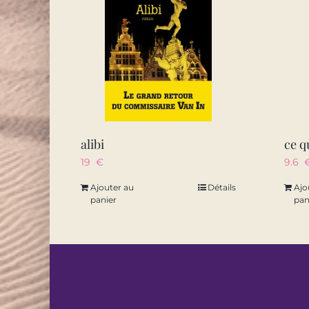
alibi
ce q
19
€
9.6
Ajouter au
Détails
Ajo
panier
pan