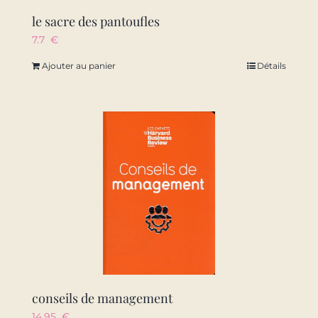
le sacre des pantoufles
7.7
€
Ajouter au panier
Détails
conseils de management
14.95
€