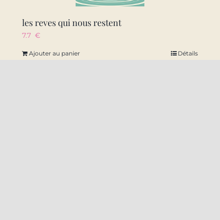
les reves qui nous restent
7.7
€
Ajouter au panier
Détails
22 Rue Amiral Ronarc’h 59140 Dunkerque
09 50 49 10 38
contact@labal-dk.fr