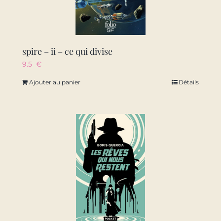
spire – ii – ce qui divise
9.5
€
Ajouter au panier
Détails