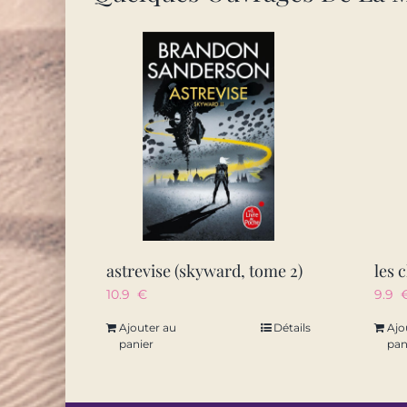
astrevise (skyward, tome 2)
les 
10.9
€
9.9
Ajouter au
Détails
Ajo
panier
pan