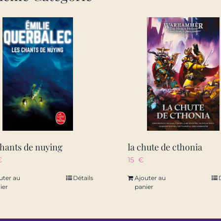
chants de nuying
la chute de cthonia
€
15
€
uter au
Détails
Ajouter au
ier
panier