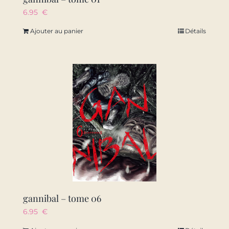
6.95
€
Ajouter au panier
Détails
gannibal – tome 06
6.95
€