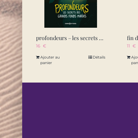
profondeurs – les secrets des grands fonds marins
16
€
11
€
Ajouter au
Détails
Ajo
panier
pan