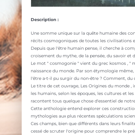
Description :
Une somme unique sur la quête humaine des comm
récits cosmogoniques de toutes les civilisations e
Depuis que l'être humain pense, il cherche à com
croisement du mythe, de la pensée, du savoir et d
Le mot " cosmogonie " vient du grec kosmos , " mo
naissance du monde. Par son étymologie même, il
l'être a-t-il pu surgir du non-être ? Comment, du 
Le titre de cet ouvrage, Les Origines du monde , i
les humains, selon les époques, les cultures et le
racontent tous quelque chose d'essentiel de notr
Cette anthologie entend explorer ces constructio
mythologies aux plus récentes spéculations scient
Ces champs, bien que différents dans leurs finalit
cessé de scruter l'origine pour comprendre le prés