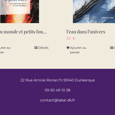
fin du monde et petits fours – les ultra-riches face a la crise climatique
l’eau dans l’univers
25
€
uter au
Détails
Ajouter au
ier
panier
22 Rue Amiral Ronarc’h 59140 Dunkerque
09 50 49 10 38
contact@labal-dk.fr