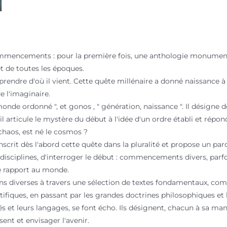
encements : pour la première fois, une anthologie monumental
t de toutes les époques.
prendre d'où il vient. Cette quête millénaire a donné naissance
e l'imaginaire.
nde ordonné ", et gonos , " génération, naissance ". Il désigne d
 articule le mystère du début à l'idée d'un ordre établi et ré
chaos, est né le cosmos ?
nscrit dès l'abord cette quête dans la pluralité et propose un par
s disciplines, d'interroger le début : commencements divers, parfo
e rapport au monde.
ns diverses à travers une sélection de textes fondamentaux, co
ifiques, en passant par les grandes doctrines philosophiques et l
és et leurs langages, se font écho. Ils désignent, chacun à sa man
ent et envisager l'avenir.