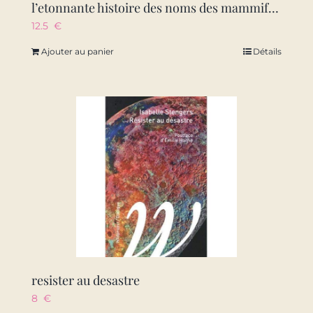
l’etonnante histoire des noms des mammiferes – de la musaraigne etrusque a la baleine bleue
12.5
€
Ajouter au panier
Détails
resister au desastre
8
€