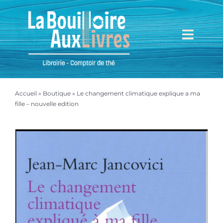
Passer
au
contenu
Toggl
Navig
Accueil
Accueil
»
Boutique
»
Le changement climatique explique a ma
Mieux nous connaître
fille – nouvelle edition
Boutique
Mon compte
Mon panier