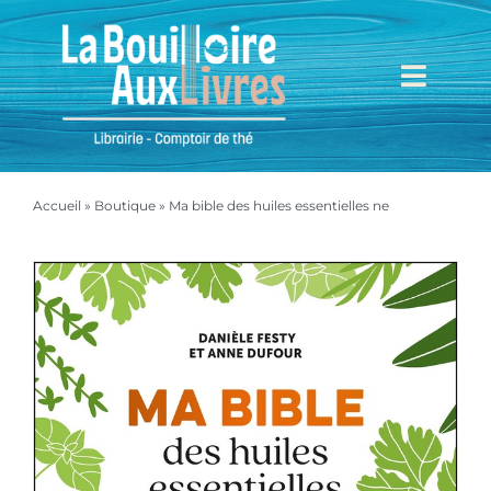
Passer
au
contenu
Toggl
Navig
Accueil
Accueil
»
Boutique
»
Ma bible des huiles essentielles ne
Mieux nous connaître
Boutique
Mon compte
Mon panier