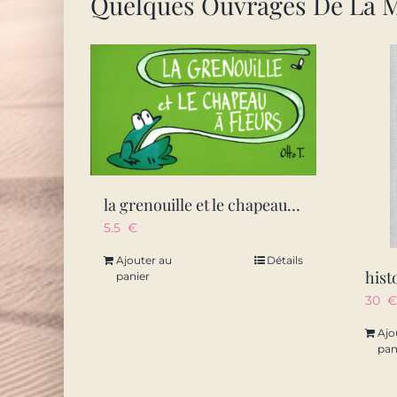
Quelques Ouvrages De La 
la grenouille et le chapeau a fleurs
5.5
€
Ajouter au
Détails
hist
panier
30
€
Ajo
pan