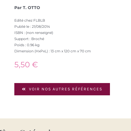
Par T. OTTO
Edité chez FLBLB
Publié le : 21/08/2014
ISBN : (non renseigné)
Support : Broché
Poids : 0.96 kg
Dimension (HxPxL) : 13 cm x 120 cm x 70 cm
5,50
€
VOIR NOS AUTRES RÉFÉRENCES