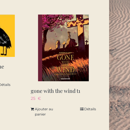
ne
Détails
gone with the wind t1
25
€
Ajouter au
Détails
panier