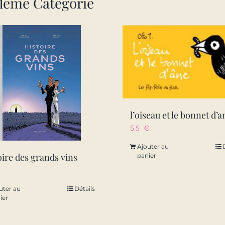
Même Catégorie
l’oiseau et le bonnet d’a
5.5
€
Ajouter au
oire des grands vins
panier
uter au
Détails
ier