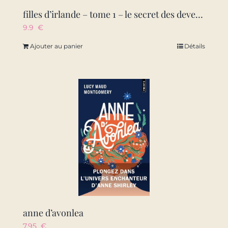
filles d’irlande – tome 1 – le secret des deverill
9.9
€
Ajouter au panier
Détails
anne d’avonlea
7.95
€