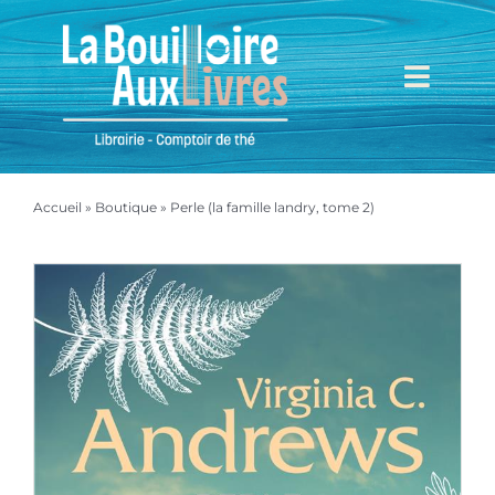
Passer
au
contenu
Toggl
Navig
Accueil
Accueil
»
Boutique
»
Perle (la famille landry, tome 2)
Mieux nous connaître
Boutique
Mon compte
Mon panier