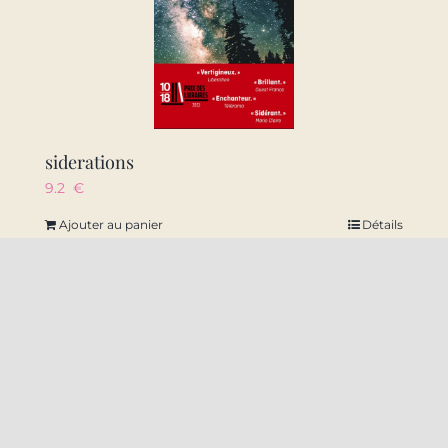
siderations
9.2
€
Ajouter au panier
Détails
22 Rue Amiral Ronarc’h 59140 Dunkerque
09 50 49 10 38