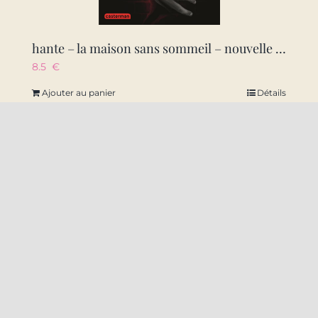
hante – la maison sans sommeil – nouvelle edition
8.5
€
Ajouter au panier
Détails
22 Rue Amiral Ronarc’h 59140 Dunkerque
09 50 49 10 38
contact@labal-dk.fr