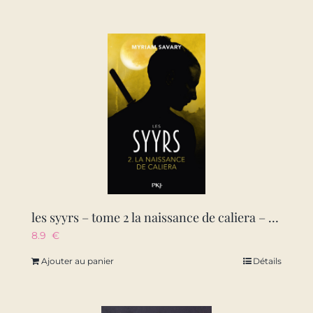
les syyrs – tome 2 la naissance de caliera – vol02
8.9
€
Ajouter au panier
Détails