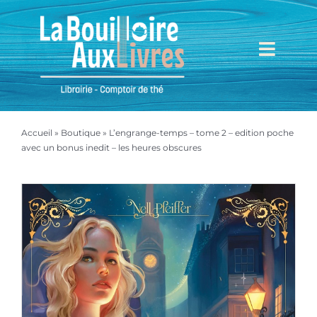
Passer
au
contenu
Toggl
Navig
Accueil
Accueil
»
Boutique
»
L’engrange-temps – tome 2 – edition poche
Mieux nous connaître
avec un bonus inedit – les heures obscures
Boutique
Mon compte
Mon panier