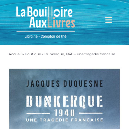
Passer
au
contenu
Toggl
Navig
Accueil
Accueil
»
Boutique
»
Dunkerque, 1940 – une tragedie francaise
Mieux nous connaître
Boutique
Mon compte
Mon panier