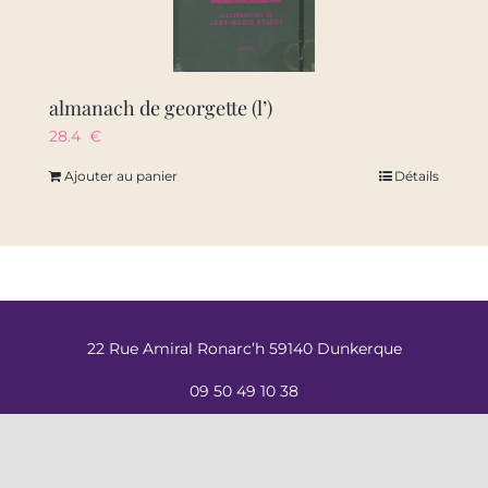
almanach de georgette (l’)
28.4
€
Ajouter au panier
Détails
22 Rue Amiral Ronarc’h 59140 Dunkerque
09 50 49 10 38
contact@labal-dk.fr