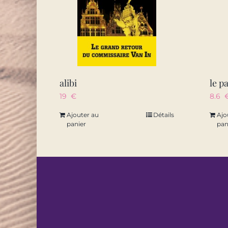
alibi
le p
19
€
8.6
Ajouter au
Détails
Ajo
panier
pan