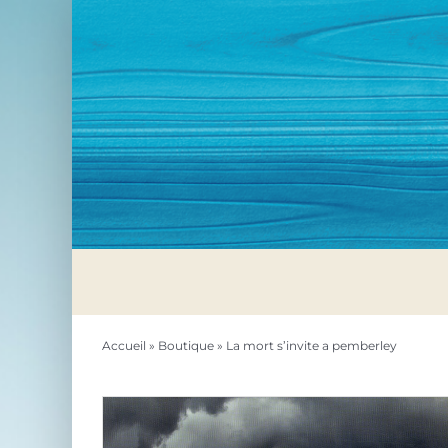
Passer
au
contenu
Accueil
»
Boutique
»
La mort s’invite a pemberley