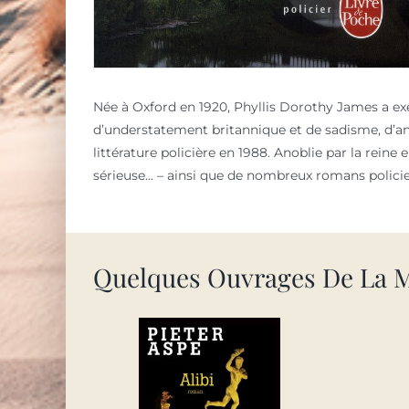
Née à Oxford en 1920, Phyllis Dorothy James a exer
d’understatement britannique et de sadisme, d’anal
littérature policière en 1988. Anoblie par la reine
sérieuse... – ainsi que de nombreux romans polic
Quelques Ouvrages De La 