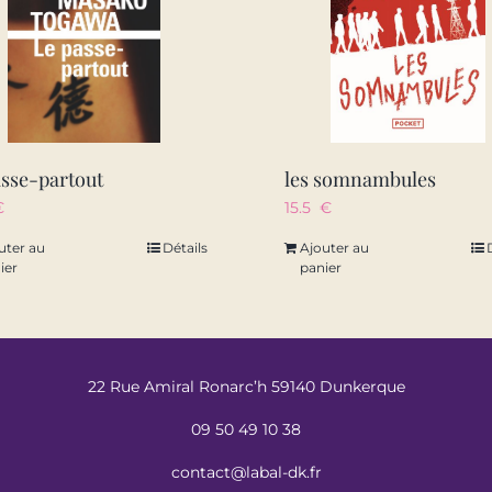
asse-partout
les somnambules
€
15.5
€
uter au
Détails
Ajouter au
ier
panier
22 Rue Amiral Ronarc’h 59140 Dunkerque
09 50 49 10 38
contact@labal-dk.fr