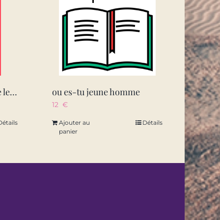
la nuit quand je te gratte le dos
ou es-tu jeune homme
12
€
Détails
Ajouter au
Détails
panier