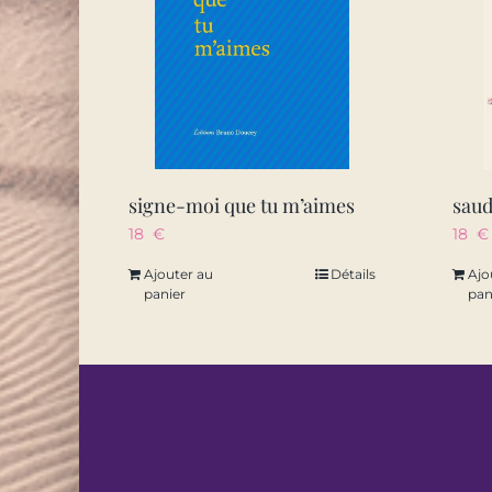
signe-moi que tu m’aimes
sau
18
€
18
€
Ajouter au
Détails
Ajo
panier
pan