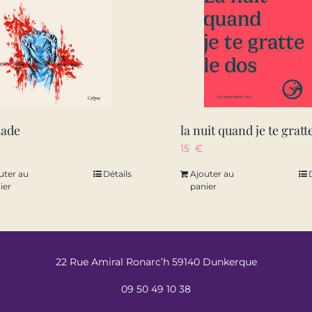
dade
15
€
uter au
Détails
Ajouter au
ier
panier
22 Rue Amiral Ronarc’h 59140 Dunkerque
09 50 49 10 38