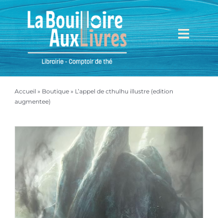
Passer
au
contenu
Toggl
Navig
Accueil
Accueil
»
Boutique
»
L’appel de cthulhu illustre (edition
Mieux nous connaître
augmentee)
Boutique
Mon compte
Mon panier