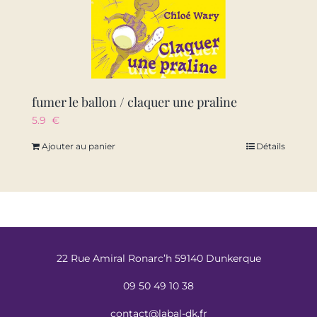
fumer le ballon / claquer une praline
5.9
€
Ajouter au panier
Détails
22 Rue Amiral Ronarc’h 59140 Dunkerque
09 50 49 10 38
contact@labal-dk.fr