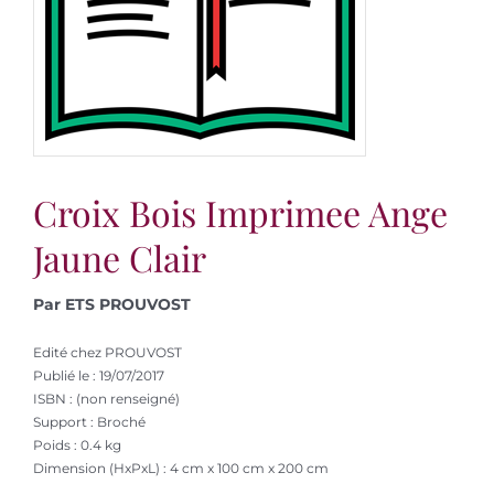
Croix Bois Imprimee Ange
Jaune Clair
Par ETS PROUVOST
Edité chez PROUVOST
Publié le : 19/07/2017
ISBN : (non renseigné)
Support : Broché
Poids : 0.4 kg
Dimension (HxPxL) : 4 cm x 100 cm x 200 cm