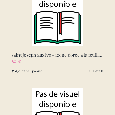
saint joseph aux lys – icone doree a la feuille 24×9,6 cm – 874.67
80
€
Ajouter au panier
Détails