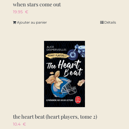
when stars come out
19.95
€
Ajouter au panier
Détails
the heart beat (heart players, tome 2)
10.4
€