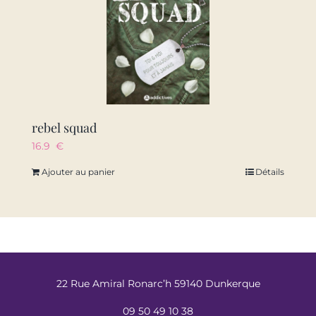
rebel squad
16.9
€
Ajouter au panier
Détails
22 Rue Amiral Ronarc’h 59140 Dunkerque
09 50 49 10 38