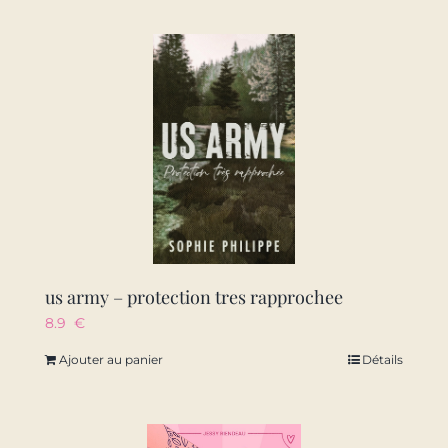
us army – protection tres rapprochee
8.9
€
Ajouter au panier
Détails