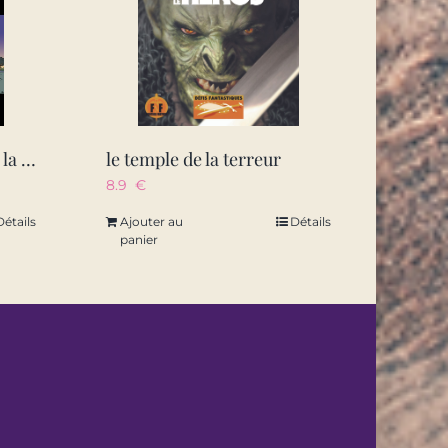
escape game – de la 5e a la 4e – cahier de vacances 2026
le temple de la terreur
8.9
€
Détails
Ajouter au
Détails
panier