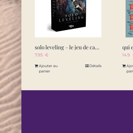
solo leveling – le jeu de cartes
7.95
€
14.9
Ajouter au
Détails
Ajo
panier
pan