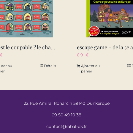
qui est le coupable ? le chateau
€
6.9
€
uter au
Détails
Ajouter au
ier
panier
22 Rue Amiral Ronarc’h 59140 Dunkerque
09 50 49 10 38
contact@labal-dk.fr