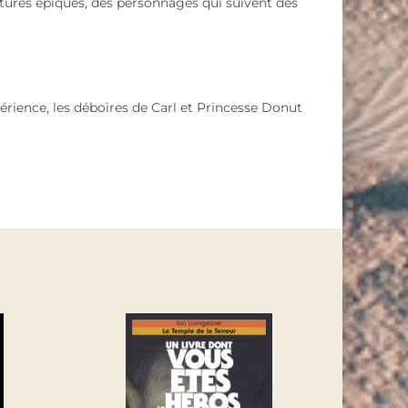
tures épiques, des personnages qui suivent des
érience, les déboires de Carl et Princesse Donut