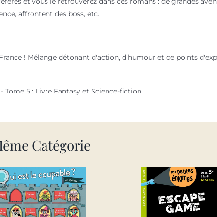
éférés et vous le retrouverez dans ces romans : de grandes aven
nce, affrontent des boss, etc.
France ! Mélange détonant d'action, d'humour et de points d'exp
Tome 5 : Livre Fantasy et Science-fiction.
Même Catégorie