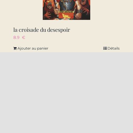
la croisade du desespoir
8.9
€
Ajouter au panier
Détails
22 Rue Amiral Ronarc’h 59140 Dunkerque
09 50 49 10 38
contact@labal-dk.fr