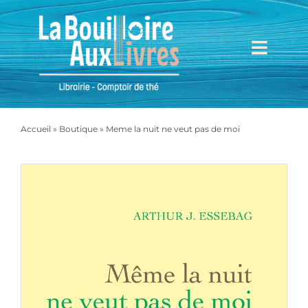
Passer
au
contenu
Toggl
Navig
Accueil
Accueil
»
Boutique
»
Meme la nuit ne veut pas de moi
Mieux nous connaître
Boutique
Mon compte
Mon panier