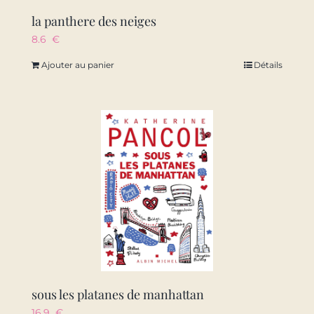
la panthere des neiges
8.6
€
Ajouter au panier
Détails
sous les platanes de manhattan
16.9
€