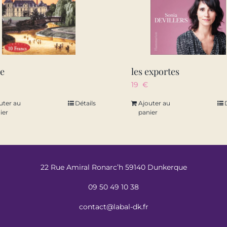
ie
les exportes
19
€
uter au
Détails
Ajouter au
ier
panier
22 Rue Amiral Ronarc’h 59140 Dunkerque
09 50 49 10 38
contact@labal-dk.fr