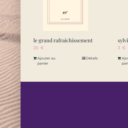
le grand rafraichissement
sylv
20
€
3
€
Ajouter au
Détails
Ajo
panier
pan