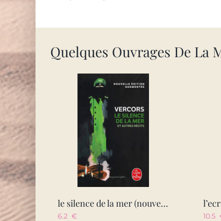
Quelques Ouvrages De La 
le silence de la mer (nouvelle edition)
l’ecr
6.2
€
10.5