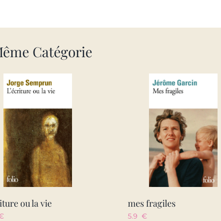
Même Catégorie
iture ou la vie
mes fragiles
€
5.9
€