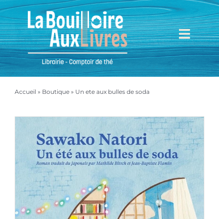
Passer
au
contenu
Toggl
Navig
Accueil
Accueil
»
Boutique
»
Un ete aux bulles de soda
Mieux nous connaître
Boutique
Mon compte
Mon panier