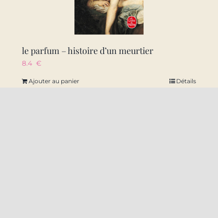
le parfum – histoire d’un meurtier
8.4
€
Ajouter au panier
Détails
22 Rue Amiral Ronarc’h 59140 Dunkerque
09 50 49 10 38
contact@labal-dk.fr