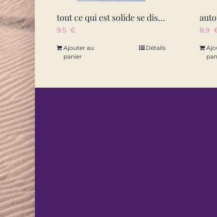
tout ce qui est solide se dissout dans l’air
auto
9.5
€
8.9
Ajouter au
Détails
Ajo
panier
pan