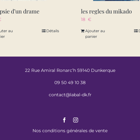
psie d’un drame
les regles du mikado
€
18
€
uter au
Détails
Ajouter au
ier
panier
22 Rue Amiral Ronarc’h 59140 Dunkerque
09 50 49 10 38
contact@labal-dk.fr
Nos conditions générales de vente