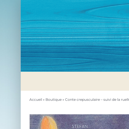
Passer
au
contenu
Accueil
»
Boutique
»
Conte crepusculaire – suivi de la ruell