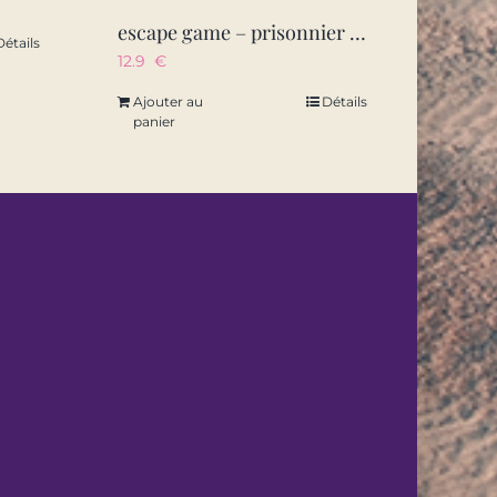
escape game – prisonnier en egypte
Détails
12.9
€
Ajouter au
Détails
panier