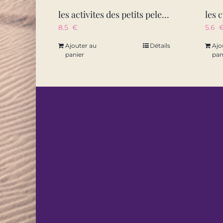
les activites des petits pelerins
8.5
€
5.6
Ajouter au
Détails
Ajo
panier
pan