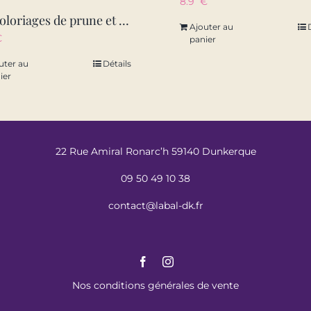
8.9
€
les coloriages de prune et seraphin
Ajouter au
€
panier
uter au
Détails
ier
22 Rue Amiral Ronarc’h 59140 Dunkerque
09 50 49 10 38
contact@labal-dk.fr
Nos conditions générales de vente