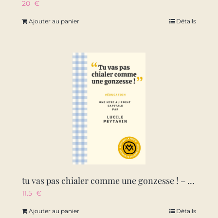
20
€
Ajouter au panier
Détails
tu vas pas chialer comme une gonzesse ! – #education. une mise au point capitale par lucile peytav
11.5
€
Ajouter au panier
Détails