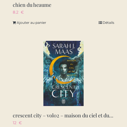
chien du heaume
8.2
€
Ajouter au panier
Détails
crescent city – vol02 – maison du ciel et du souffle
12
€