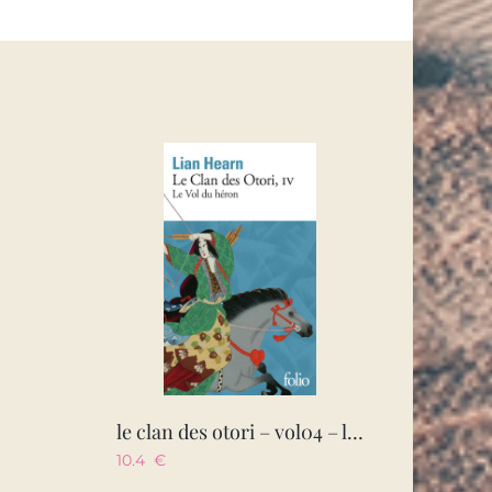
le clan des otori – vol04 – le vol du heron
10.4
€