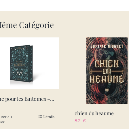
Même Catégorie
du the pour les fantomes – edition reliee
chien du heaume
uter au
Détails
8.2
€
ier