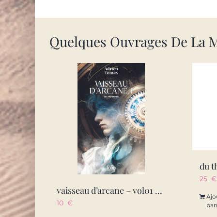
Quelques Ouvrages De La 
25
€
vaisseau d’arcane – vol01 – les hurleuses
Ajo
10
€
pan