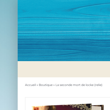
Passer
au
contenu
Accueil
»
Boutique
»
La seconde mort de locke (relie)